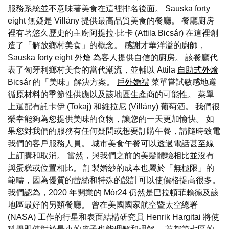
服務系統並不意味著美食在這裡排名後面。 Sauska forty
eight 無疑是 Villány 提供最高品質美食的餐廳。 餐廳廚房
裡有著悠久歷史的主廚阿提拉·比卡 (Attila Bicsár) 在這裡創
造了「解放鄉村美食」的概念。 感謝才華洋溢的廚師，
Sauska forty eight
外燴
為客人提供自信的廚房。 該餐廳代
表了匈牙利鄉村美食的當代潮流，並輔以 Attila
自助式外燴
Bicsár 的「美味」解決方案。
戶外婚禮
菜單嘗試敏感地遵
循原材料的季節性供應以及該地區生產商的可能性。 菜單
上還配有託卡伊 (Tokaj) 和維拉尼 (Villány) 葡萄酒。 我們很
榮幸能夠為您提供美味的食物，讓您的一天更加愉快。 如
果您對我們的服務有任何疑問或想要訂購午餐，請隨時致電
我們的客戶服務人員。 城市美食午餐可以透過電話甚至線
上訂購和取消。 當然，與我們之前的美髮體驗相比並沒有
與蛋糕或位置相比。 訂製婚紗的成本也屬於「無極限」的
範疇，因為優質的蕾絲和特殊的設計可以使價格提高很多。
我們認為，2020 年開業的 Mór24 仍然是巴拉頓菲賴德及該
地區最好的另類餐廳。 曾在美國國家航空暨太空總署
(NASA) 工作的行星和表面結構研究員 Henrik Hargitai 將使