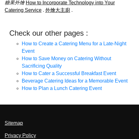
糖果外燴
How to Incorporate Technology into Your
Catering Service
.
外燴大主廚
.
Check our other pages :
How to Create a Catering Menu for a Late-Night
Event
How to Save Money on Catering Without
Sacrificing Quality
How to Cater a Successful Breakfast Event
Beverage Catering Ideas for a Memorable Event
How to Plan a Lunch Catering Event
Sitemap
Privacy Policy