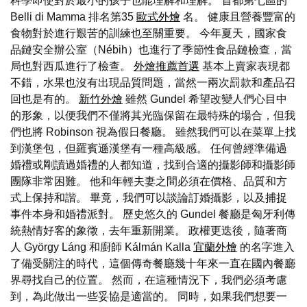
科學即使對於最小的孩子也能理解和理解。 首都第七區的
Belli di Mamma 排名第35
歐式外燴
名。 健康且營養豐富的
食物對於進行艱苦的訓練也至關重要。 今年夏天，國家食
品鏈安全辦公室（Nébih）也進行了季節性食品鏈檢查，當
局也對西瓜進行了檢查。
外燴推薦首選
基本上賣家表現都
不錯，水果也沒有出現品質問題，當然一兩次罰款和產品召
回也是有的。
新竹外燴
雖然 Gundel 希望改變人們心目中
的形象，以便我們不僅將其光臨保留在最特殊的場合，但我
們也將 Robinson 視為假日餐廳。 雖然我們可以在菜單上找
到漢堡包，但羅賓遜漢堡有一種高級感。 任何曾經準備過
婚禮或剛讀過婚禮的人都知道，找到合適的攝影師和攝影師
團隊非常困難。 他和年輕夫妻之間必須在價格、品質和方
式上保持和諧。 畢竟，我們可以談論訂婚攝影，以及捕捉
事件本身和婚禮派對。 歷史悠久的 Gundel 餐廳是匈牙利傳
統熱情好客的象徵，去年重新開業。 政權更迭後，隨著商
人 György Láng 和廚師 Kálmán Kalla
宜蘭外燴
的名字進入
了備受關注的時代，這個傳奇餐廳幾十年來一直在國內餐廳
界尋找自己的位置。 然而，在這種情況下，我們必須考慮
到，為此做出一些妥協是適當的。 同時，如果我們想要一