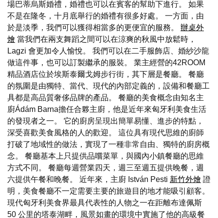
場巴蒂烏斯婚禮，婚禮也可以在賓客的幫助下進行。 如果
不是在隆冬，十月底舉行的婚禮有很多好處。 一方面，由
於是淡季，我們可以獲得相當多的更便宜的服務。
辦桌外
燴
當我們在兩支舞蹈之間可以在涼爽的秋風中放鬆時，
Lagzi 會更加令人愉悅。 我們可以在二手服飾店、婚紗沙龍
做這件事，也可以訂製繼承的服裝。 業主經營的42ROOM
精品酒店位於埃斯泰爾戈姆步行街，其下層是餐廳。 餐廳
的氛圍是由獨特、當代、現代的內部定義的，設備和餐廳工
具都是高品質奢侈品牌的產品。 餐廳的美食概念由知名主
廚Ádám Barna擔任合夥主廚，他是近年來匈牙利美食生活
的發現者之一。 它的廚房呈現出簡單易懂、進步的特點，
深受喜歡美食風格的人的歡迎。 這位具有現代思維的廚師
打破了地域性的做法，實現了一種非常自由、獨特的廚房概
念。 餐廳基本上只提供品嚐菜單，與國內小鎮餐廳的思維
方式不同。 餐廳每週營業四天，週三至週五提供晚餐，週
六提供午餐和晚餐。 近年來，主廚 István Pesti
新竹外燴
證
明，美食餐廳不一定需要主要的旅遊目的地才能吸引顧客。
現代匈牙利美食界最具代表性的人物之一在距離布達佩斯
50 公里的塔泰湖畔，風景如畫的環境中實施了他的高級餐