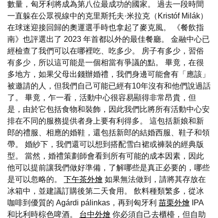
數量，匈牙利將成為第八位最成功的國家。 過去一段時間
一直躲在公眾視線中的克里斯托夫·米拉克（Kristóf Milák）
在球迷迎接回歸的奧運選手時也拿起了麥克風。 《餐飲指
南》也評選出了 2023 年首都以外的最佳餐廳。 金融中心已
經檢查了我們可以在哪裡吃、吃多少。 房子有多少，習俗
有多少，所以這可能是一個相當有爭議的點。 畢竟，在很
多地方，如果父母出錢辦婚禮，我們身邊可能會有「應該」
被邀請的人，但我們自己可能已經有10年沒有和他們說過話
了。 畢竟，乍一看，活動中心很容易顯得非常昂貴，但
是，由於它包括食物和裝飾，因此我們比將所有活動中心安
排在不同的服務提供者身上要有利得多。 這包括新娘和新
郎的禮服、相應的婚鞋，還包括新郎的結婚西服、鞋子和領
帶。 婚紗下，我們還可以想到搭配雪白裙或褲裝的經典版
型。 當然，婚禮策劃師會看到所有可能的成本因素，因此
他可以提前讓我們做好準備，了解哪些是真正必要的，哪些
是可以忽略的。
下午茶外燴
如果無法做到，請將其存放在
冰箱中，並建議訂購後第二天食用。 飲料種類繁多，從冰
咖啡到優質的 Agárdi pálinkas，再到匈牙利
苗栗外燴
IPA
和比利時棕色啤酒。
台中外燴
你必須自己去櫃檯，但自助