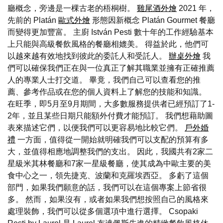
廳概念，旁邊是一棵古老的梧桐樹。
雞尾酒外燴
2021 年，
先前的 Platán
歐式外燴
形態因新概念 Platán Gourmet 餐廳
而變得更加豐富。 主廚 István Pesti 數十年的工作經驗基本
上只能與高級餐飲風格的餐廳相媲美。 得益於此，他們可
以越來越有效地找到彼此的委託人和受託人。
辦桌外燴
我
們可以確保我們正在與一位真正了解其職業並擁有正確推薦
人的專業人士打交道。 畢竟，我們自己可以查看您的推
薦、參考作品或在您的個人資料上了解您的技能和知識。
在旺季，即5月至9月期間，大多數服務提供者已經預訂了1-
2年，並且某些日期只能額外付費才能預訂。 我們想藉助圖
表來描述它們，以便我們可以更容易地比較它們。
戶外婚
禮
一方面，值得從一開始就明確我們可以支配的預算有多
大，並值得相應地調整我們的支出。 因此，我國共有2家二
星級米其林餐廳和7家一星級餐廳，使其成為中歐主要的美
食中心之一，領先捷克、波蘭和克羅埃西亞。 多虧了這個
部門，如果我們願意的話，我們可以在這個專案上節省很
多。 然而，如果沒有，或者如果我們想按照自己的風格來
處理裝飾，我們可以從多個選項中進行選擇。 Csopaki