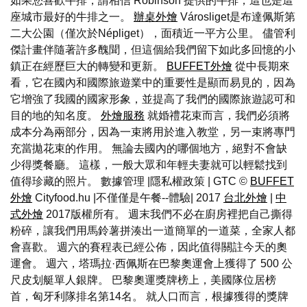
如果您喜歡牛排，請相信 Robinson 提供的牛排，這也是這
座城市最好的牛排之一。
辦桌外燴
Városliget是布達佩斯第
二大公園（僅次於Népliget），面積近一平方公里。 儘管利
傑計畫伴隨著許多醜聞，但這個給我們留下如此多回憶的小
鎮正在經歷巨大的轉變和更新。
BUFFET外燴
從中長期來
看，它在國內和國際旅遊業中的重要性是顯而易見的，因為
它增強了我國的國家形象，並提高了我們的國際旅遊認可和
目的地的知名度。
外燴服務
就婚禮花束而言，我們必須將
成本分為兩部分，因為一束將用於進入教堂，另一束將專門
充當拋花束的作用。 無論去國內的哪個地方，絕對不會缺
少得獎餐廳。 這樣，一般大眾和年輕夫妻就可以輕鬆找到
值得珍藏的照片。 數據管理 |隱私權政策 | GTC ©
BUFFET
外燴
Cityfood.hu |不僅僅是午餐--體驗| 2017
台北外燴
|
中
式外燴
2017版權所有。 週末我們不必在廚房裡把自己撕得
粉碎，讓我們用馬鈴薯拼湊出一道簡單的一道菜，全家人都
會喜歡。 週六的賽程表已經公佈，因此值得關註今天的奧
運會。 週六，塔瑪拉·西佩斯在巴黎奧運會上獲得了 500 公
尺皮划艇單人銀牌。 巴黎奧運獎牌榜上，美國隊位居榜
首，匈牙利隊排名第14名。 就人口而言，根據獲得的獎牌