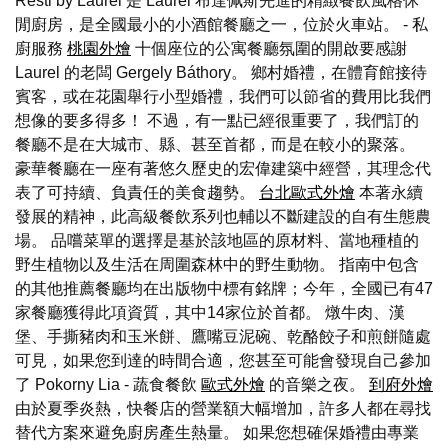
Resti by Laurel 是 Laurel 布達佩斯先進的精緻餐飲風格休
閒廚房，是全國最小的小酒館餐廳之一，位於火車站。 - 私
廚服務
桃園外燴
十個座位的公寓餐廳氛圍的開啟要感謝
Laurel 的老闆 Gergely Báthory。 鄉村婚禮，在體育館接待
賓客，或在花園舉行小型婚禮，我們可以節省的費用比我們
想像的要多得多！ 不過，有一點已經很重要了，我們訂的
餐廳不是在大城市、縣、甚至首都，而是在較小的聚落。
豪華餐廳在一座有著悠久歷史的宏偉建築中經營，其理念代
表了可持續、負責任的美食趨勢。
台北歐式外燴
本著永續
發展的精神，此高級餐飲系列也輔以不斷建設的自有生態農
場。 品嚐菜單的選擇是基於該地區的原材料、當地種植的
野生植物以及生活在周圍森林中的野生動物。 指南中包含
的其他推薦餐廳均在出版物中標有銘牌；今年，全國已有47
家餐廳獲得此項資質，其中14家位於首都。 燉牛肉、漢
堡、手撕豬肉和玉米餅、鷹嘴豆泥碗、乾酪餃子和煎餅隨處
可見，如果您到達的時間合適，您甚至可能會發現自己參加
了 Pokorny Lia - 蔬食餐飲
歐式外燴
的音樂之夜。
到府外燴
由於夏季炎熱，快餐店的營業額大幅增加，許多人都在尋找
替代方案來避免廚房產生熱量。 如果您想確保婚禮由專業